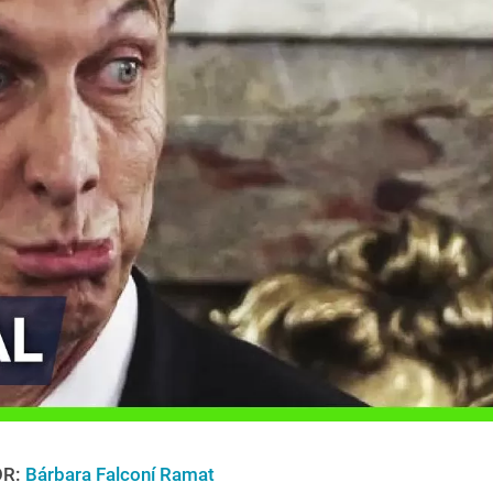
OR:
Bárbara Falconí Ramat