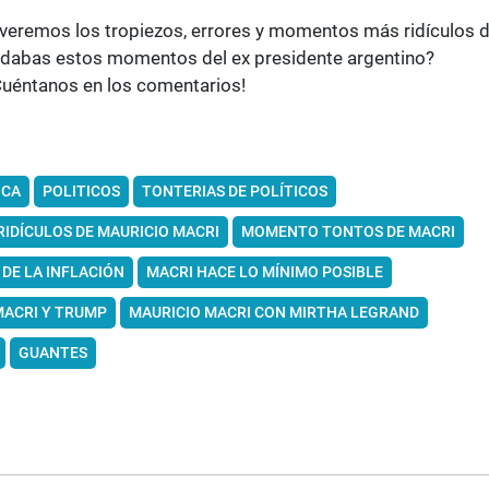
 veremos los tropiezos, errores y momentos más ridículos d
cordabas estos momentos del ex presidente argentino?
uéntanos en los comentarios!
ICA
POLITICOS
TONTERIAS DE POLÍTICOS
IDÍCULOS DE MAURICIO MACRI
MOMENTO TONTOS DE MACRI
DE LA INFLACIÓN
MACRI HACE LO MÍNIMO POSIBLE
ACRI Y TRUMP
MAURICIO MACRI CON MIRTHA LEGRAND
GUANTES