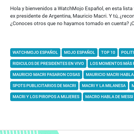
Hola y bienvenidos a WatchMojo Español, en esta lista
ex presidente de Argentina, Mauricio Macri. Y tú, ¿re
¿Conoces otros que no hayamos tomado en cuenta? ¡C
WATCHMOJO ESPAÑOL
MOJO ESPAÑOL
TOP 10
POLIT
RIDICULOS DE PRESIDENTES EN VIVO
LOS MOMENTOS MÁS R
MAURICIO MACRI PASARON COSAS
MAURICIO MACRI HABLA 
SPOTS PUBLICITARIOS DE MACRI
MACRI Y LA MILANESA
M
MACRI Y LOS PIROPOS A MUJERES
MACRO HABLA DE MESSI