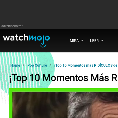
advertisememt
MIRA
LEER
∨
∨
Home
Pop Culture
¡Top 10 Momentos más RIDÍCULOS de 
¡Top 10 Momentos Más RI