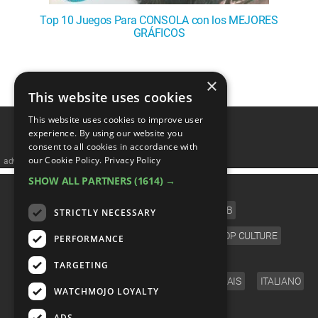
Top 10 Juegos Para CONSOLA con los MEJORES
GRÁFICOS
1
2
×
This website uses cookies
This website uses cookies to improve user
experience. By using our website you
consent to all cookies in accordance with
our Cookie Policy.
Privacy Policy
advertisememt
SHOW ALL PARTNERS
(1614) →
CATEGORIES
FILM
TV
MUSIC
CELEB
STRICTLY NECESSARY
VIDEO GAMES
COMIC
ANIME
POP CULTURE
PERFORMANCE
LANGUAGE
TARGETING
ENGLISH
ESPAÑOL
DEUTSCH
FRANÇAIS
ITALIANO
WATCHMOJO LOYALTY
FOLLOW US
ADS