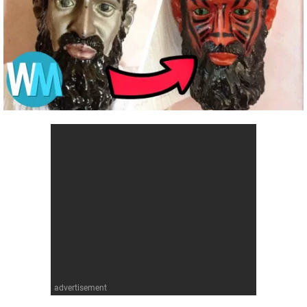
Comics
Jeux vidéo
Anime
Comics
Culture pop
Anime
Culture pop
advertisement