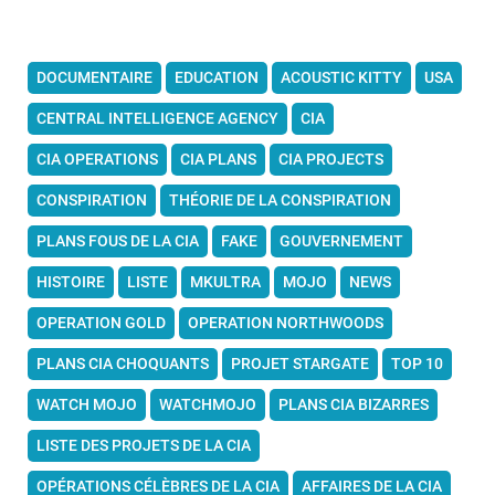
DOCUMENTAIRE
EDUCATION
ACOUSTIC KITTY
USA
CENTRAL INTELLIGENCE AGENCY
CIA
CIA OPERATIONS
CIA PLANS
CIA PROJECTS
CONSPIRATION
THÉORIE DE LA CONSPIRATION
PLANS FOUS DE LA CIA
FAKE
GOUVERNEMENT
HISTOIRE
LISTE
MKULTRA
MOJO
NEWS
OPERATION GOLD
OPERATION NORTHWOODS
PLANS CIA CHOQUANTS
PROJET STARGATE
TOP 10
WATCH MOJO
WATCHMOJO
PLANS CIA BIZARRES
LISTE DES PROJETS DE LA CIA
OPÉRATIONS CÉLÈBRES DE LA CIA
AFFAIRES DE LA CIA