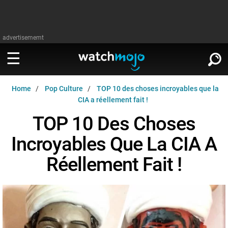
advertisememt
Home
Pop Culture
TOP 10 des choses incroyables que la
REGARDER
∨
CIA a réellement fait !
TOP 10 Des Choses
Cinéma
LIRE
∨
Incroyables Que La CIA A
Télévision
Cinéma
Réellement Fait !
Musique
Télévision
Stars
Musique
Jeux vidéo
Stars