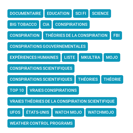
DOCUMENTAIRE
EDUCATION
SCI FI
SCIENCE
BIG TOBACCO
CIA
CONSPIRATIONS
CONSPIRATION
THÉORIES DE LA CONSPIRATION
FBI
CONSPIRATIONS GOUVERNEMENTALES
EXPÉRIENCES HUMAINES
LISTE
MKULTRA
MOJO
CONSPIRATIONS SCIENTIFIQUES
CONSPIRATIONS SCIENTIFIQUES
THÉORIES
THÉORIE
TOP 10
VRAIES CONSPIRATIONS
VRAIES THÉORIES DE LA CONSPIRATION SCIENTIFIQUE
UFOS
ÉTATS-UNIS
WATCH MOJO
WATCHMOJO
WEATHER CONTROL PROGRAMS