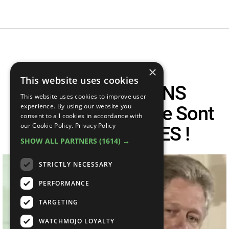
TOP 10 Des
×
This website uses cookies
CONSPIRATIONS
This website uses cookies to improve user
MÉDICALES Qui Se Sont
experience. By using our website you
consent to all cookies in accordance with
our Cookie Policy.
Privacy Policy
Révélées VRAIES !
SHOW ALL PARTNERS
(1614) →
STRICTLY NECESSARY
PERFORMANCE
TARGETING
WATCHMOJO LOYALTY