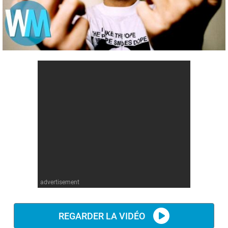
Comics
Jeux vidéo
Anime
Comics
Culture pop
Anime
Culture pop
advertisement
REGARDER LA VIDÉO