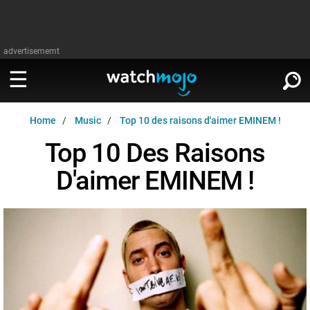
advertisememt
Home
Music
Top 10 des raisons d'aimer EMINEM !
REGARDER
∨
Top 10 Des Raisons
Cinéma
LIRE
D'aimer EMINEM !
∨
Télévision
Cinéma
Musique
Télévision
Stars
Musique
Jeux vidéo
Stars