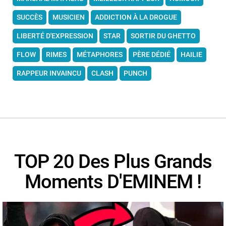
SUCCÈS
MUSICIEN
ADDICTION À LA DROGUE
LIBERTÉ D'EXPRESSION
STAR
SORTIR DU GHETTO
FLOW
RIMES
MÉTAPHORES
PÈRE DÉDIÉ
HAILIE
RAPPEUR INVAINCU
CLASH
PUNCH
TOP 20 Des Plus Grands
Moments D'EMINEM !