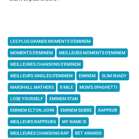
LES PLUS GRANDS MOMENTS D'EMINEM
MOMENTS D'EMINEM
MEILLEURS MOMENTS D'EMINEM
MEILLEURES CHANSONS D'EMINEM
MEILLEURS SINGLES D'EMINEM
EMINEM
SLIM SHADY
MARSHALL MATHERS
8 MILE
MOM'S SPAGHETTI
LOSE YOURSELF
EMINEM STAN
EMINEM ELTON JOHN
EMINEM SOBRE
RAPPEUR
MEILLEURS RAPPEURS
MY NAME IS
MEILLEURES CHANSONS RAP
BET AWARDS