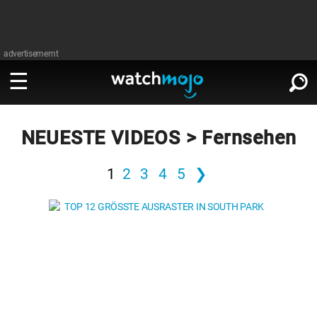
advertisememt
ANSEHEN
∨
NEUESTE VIDEOS > Fernsehen
Film
1
2
3
4
5
❯
LESEN
∨
Fernsehen
Film
Musik
Fernsehen
Stars
Musik
Videospiele
Stars