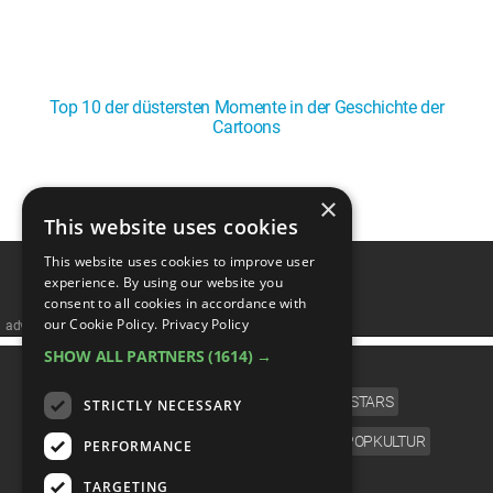
Top 10 der düstersten Momente in der Geschichte der
Cartoons
1
2
3
4
5
❯
×
This website uses cookies
This website uses cookies to improve user
experience. By using our website you
consent to all cookies in accordance with
our Cookie Policy.
Privacy Policy
advertisememt
SHOW ALL PARTNERS
(1614) →
KATEGORIEN
FILM
FERNSEHEN
MUSIK
STARS
STRICTLY NECESSARY
VIDEOSPIELE
COMICS
ANIME
POPKULTUR
PERFORMANCE
SPRACHE
TARGETING