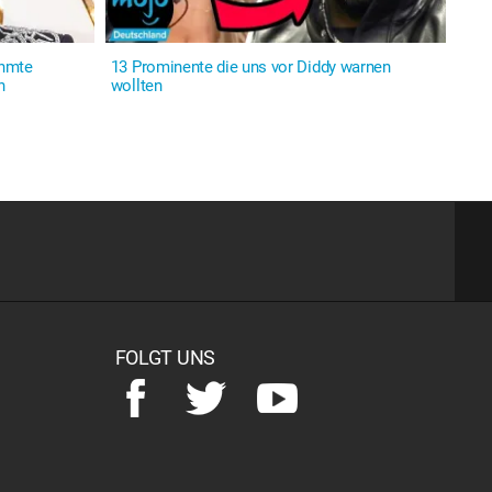
ühmte
13 Prominente die uns vor Diddy warnen
n
wollten
FOLGT UNS