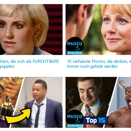
tars, die sich als FURCHTBARE
10 verhasste Promis, die denken, 
puppten
immer noch geliebt werden