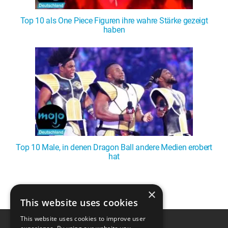
Top 10 als One Piece Figuren ihre wahre Stärke gezeigt
haben
Top 10 Male, in denen Dragon Ball andere Medien erobert
hat
1
2
3
4
❯
×
This website uses cookies
This website uses cookies to improve user