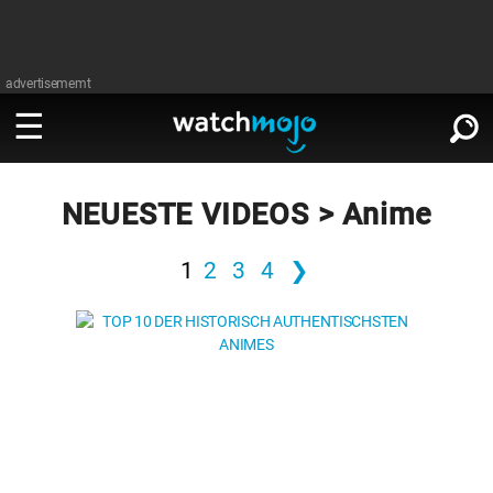
advertisememt
ANSEHEN
∨
NEUESTE VIDEOS > Anime
Film
1
2
3
4
❯
LESEN
∨
Fernsehen
Film
Musik
Fernsehen
Stars
Musik
Videospiele
Stars