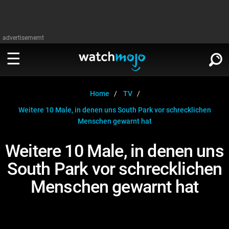
advertisememt
ANSEHEN
∨
Home
TV
Weitere 10 Male, in denen uns South Park vor schrecklichen
Film
Menschen gewarnt hat
LESEN
∨
Fernsehen
Weitere 10 Male, in denen uns
Film
South Park vor schrecklichen
Musik
Fernsehen
Menschen gewarnt hat
Stars
Musik
Videospiele
Stars