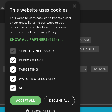
×
advertisememt
This website uses cookies
This website uses cookies to improve user
experience. By using our website you
consent to all cookies in accordance with
KATEGORIEN
our Cookie Policy.
Privacy Policy
SHOW ALL PARTNERS
(1614) →
FILM
FERNSEHEN
MUSIK
STARS
VIDEOSPIELE
COMICS
ANIME
POPKULTUR
STRICTLY NECESSARY
SPRACHE
PERFORMANCE
ENGLISH
ESPAÑOL
DEUTSCH
FRANÇAIS
ITALIANO
TARGETING
FOLGT UNS
WATCHMOJO LOYALTY
ADS
ACCEPT ALL
DECLINE ALL
© WatchMojo 2026 |
Terms of Service
|
Privacy Policy
|
Press Releases
|
SHOW DETAILS