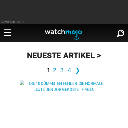
advertisememt
ANSEHEN
∨
NEUESTE ARTIKEL >
Film
1
2
3
4
❯
LESEN
∨
Fernsehen
Film
Musik
Fernsehen
Stars
Musik
Videospiele
Stars