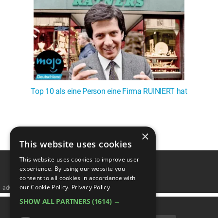
Top 10 als eine Person eine Firma RUINIERT hat
1
2
3
4
❯
×
This website uses cookies
This website uses cookies to improve user
experience. By using our website you
consent to all cookies in accordance with
our Cookie Policy.
Privacy Policy
advertisememt
SHOW ALL PARTNERS
(1614) →
KATEGORIEN