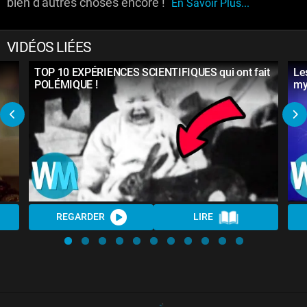
bien d'autres choses encore !
En Savoir Plus...
VIDÉOS LIÉES
TOP 10 EXPÉRIENCES SCIENTIFIQUES qui ont fait
Le
POLÉMIQUE !
my
REGARDER
LIRE