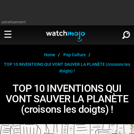
advertisememt
REGARDER
∨
Home
Pop Culture
TOP 10 INVENTIONS QUI VONT SAUVER LA PLANÈTE (croisons les
Cinéma
doigts) !
LIRE
∨
Télévision
TOP 10 INVENTIONS QUI
Cinéma
VONT SAUVER LA PLANÈTE
Musique
Télévision
(croisons les doigts) !
Stars
Musique
Jeux vidéo
Stars