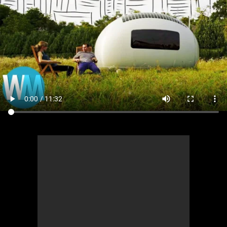
Comics
Jeux vidéo
Anime
Comics
Culture pop
Anime
Culture pop