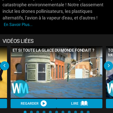
catastrophe environnementale ! Notre classement
inclut les drones pollinisateurs, les plastiques
alternatifs, l'avion à la vapeur d'eau, et d'autres !
En Savoir Plus...
VIDÉOS LIÉES
ET SI TOUTE LA GLACE DU MONDE FONDAIT ?
TO
to
REGARDER
LIRE