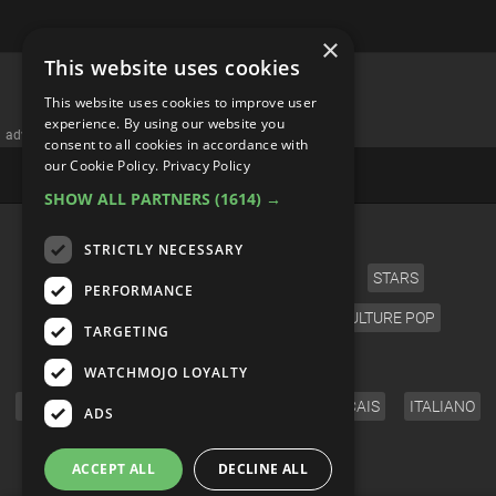
×
This website uses cookies
This website uses cookies to improve user
experience. By using our website you
advertisememt
consent to all cookies in accordance with
our Cookie Policy.
Privacy Policy
SHOW ALL PARTNERS
(1614) →
CATÉGORIES
STRICTLY NECESSARY
CINÉMA
TÉLÉVISION
MUSIQUE
STARS
PERFORMANCE
JEUX VIDÉO
COMICS
ANIME
CULTURE POP
TARGETING
LANGUE
WATCHMOJO LOYALTY
ENGLISH
ESPAÑOL
DEUTSCH
FRANÇAIS
ITALIANO
ADS
SUIVEZ-NOUS
ACCEPT ALL
DECLINE ALL