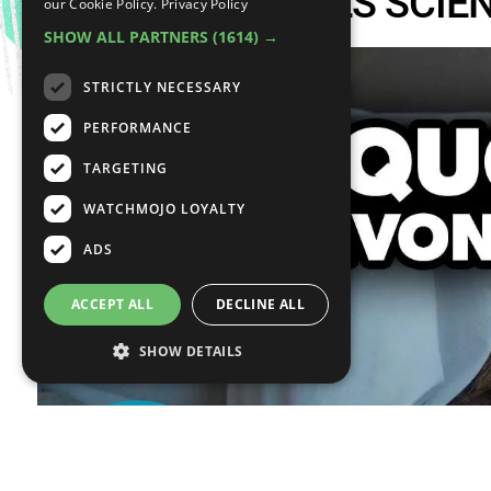
TOP 10 MYSTÈRES SCIEN
our Cookie Policy.
Privacy Policy
SHOW ALL PARTNERS
(1614) →
STRICTLY NECESSARY
PERFORMANCE
TARGETING
WATCHMOJO LOYALTY
ADS
ACCEPT ALL
DECLINE ALL
SHOW DETAILS