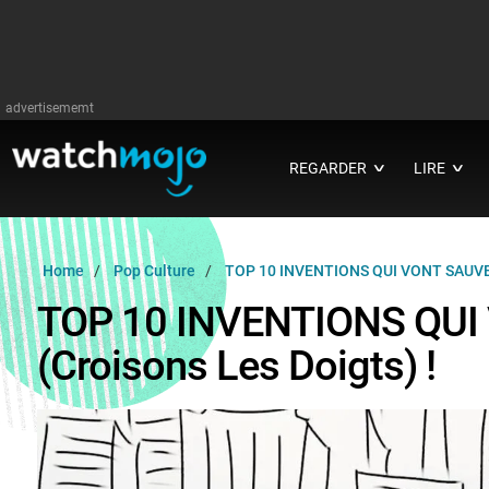
advertisememt
REGARDER
LIRE
∨
∨
Home
Pop Culture
TOP 10 INVENTIONS QUI VONT SAUVER 
TOP 10 INVENTIONS QU
(croisons Les Doigts) !