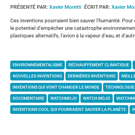
PRÉSENTÉ PAR:
Xavier Moretti
ÉCRIT PAR:
Xavier Mor
Ces inventions pourraient bien sauver l'humanité. Pour 
le potentiel d'empêcher une catastrophe environnementa
plastiques alternatifs, l'avion à la vapeur d'eau, et d'autr
ENVIRONNEMENTALISME
RÉCHAUFFEMENT CLIMATIQUE
NOUVELLES INVENTIONS
DERNIÈRES INVENTIONS
MEILL
INVENTIONS QUI VONT CHANGER LE MONDE
TECHNOLOGIE
DOCUMENTAIRE
WATCHMOJO
WATCH MOJO
WATCHMO
INVENTIONS COOL QUI POURRAIENT SAUVER LA PLANÈTE
I