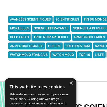
AVANCÉES SCIENTIFIQUES
SCIENTIFIQUES
FIN DU MONDE
MORTELLES
SCIENCE EFFRAYANTE
SCIENCE LA PLUS EF
DEEP FAKES
TROU NOIR ARTIFICIEL
ARMES NUCLÉAIRES
ARMES BIOLOGIQUES
GUERRE
CULTURES OGM
NANOT
WATCHMOJO FRANCAIS
WATCH MOJO
TOP 10
LISTE
×
This website uses cookies
This website uses cookies to improve user
experience. By using our website you
consent to all cookies in accordance with