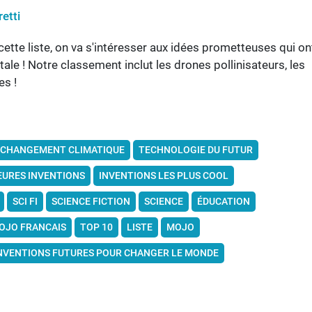
etti
cette liste, on va s'intéresser aux idées prometteuses qui on
le ! Notre classement inclut les drones pollinisateurs, les
es !
CHANGEMENT CLIMATIQUE
TECHNOLOGIE DU FUTUR
EURES INVENTIONS
INVENTIONS LES PLUS COOL
SCI FI
SCIENCE FICTION
SCIENCE
ÉDUCATION
JO FRANCAIS
TOP 10
LISTE
MOJO
NVENTIONS FUTURES POUR CHANGER LE MONDE