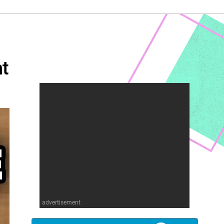
t
advertisement