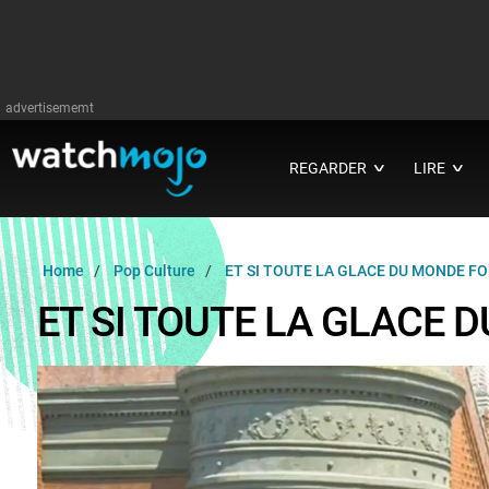
advertisememt
REGARDER
LIRE
∨
∨
Home
Pop Culture
ET SI TOUTE LA GLACE DU MONDE FO
ET SI TOUTE LA GLACE 