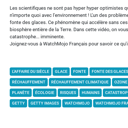
Les scientifiques ne sont pas hyper hyper optimistes qua
n'importe quoi avec l'environnement ! L'un des problè
fonte des glaces. Ce phénomène qui accélère sans cess
biosphère entière de la Terre. Dans cette vidéo, on vo
catastrophe... imminente.
Joignez-vous à WatchMojo Français pour savoir ce qu'il s
L'AFFAIRE DU SIÈCLE
GLACE
FONTE
FONTE DES GLACE
RÉCHAUFFEMENT
RÉCHAUFFEMENT CLIMATIQUE
OZONE
PLANÈTE
ÉCOLOGIE
RISQUES
HUMAINS
CATASTROP
GETTY
GETTY IMAGES
WATCHMOJO
WATCHMOJO FRA