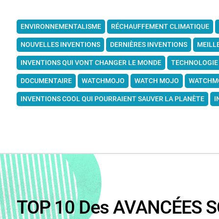
ENVIRONNEMENTALISME
RÉCHAUFFEMENT CLIMATIQUE
NOUVELLES INVENTIONS
DERNIÈRES INVENTIONS
MEILL
INVENTIONS QUI VONT CHANGER LE MONDE
TECHNOLOGIE
DOCUMENTAIRE
WATCHMOJO
WATCH MOJO
WATCHMO
INVENTIONS COOL QUI POURRAIENT SAUVER LA PLANÈTE
I
TOP 10 Des AVANCÉES SC