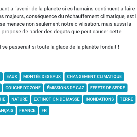
nt à l'avenir de la planète si es humains continuent à faire
mes majeurs, conséquence du réchauffement climatique, est l
e menace non seulement notre civilisation, mais aussi la
us propose de parler des dégâts que peut causer cette
e passerait si toute la glace de la planète fondait !
S
EAUX
MONTÉE DES EAUX
CHANGEMENT CLIMATIQUE
COUCHE D'OZONE
ÉMISSIONS DE GAZ
EFFETS DE SERRE
HE
NATURE
EXTINCTION DE MASSE
INONDATIONS
TERRE
NÇAIS
FRANCE
FR