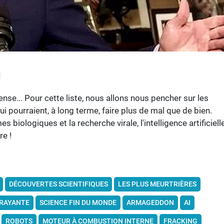
l
nse... Pour cette liste, nous allons nous pencher sur les
 pourraient, à long terme, faire plus de mal que de bien.
s biologiques et la recherche virale, l'intelligence artificielle
re !
DÉCOUVERTES SCIENTIFIQUES
LES PLUS MEURTRIÈRES
FRAYANTE
SCIENCE FIN DU MONDE
ARMAGEDDON
AI
ROBOTS
MOTEUR À COMBUSTION INTERNE
FRACKING