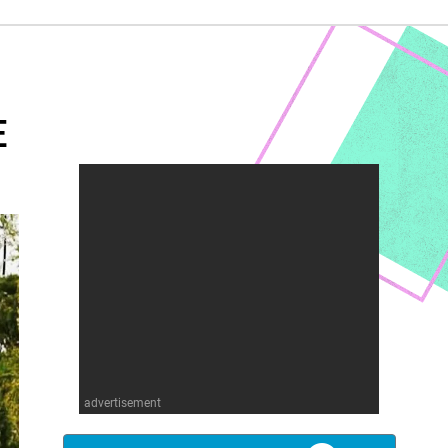
E
advertisement