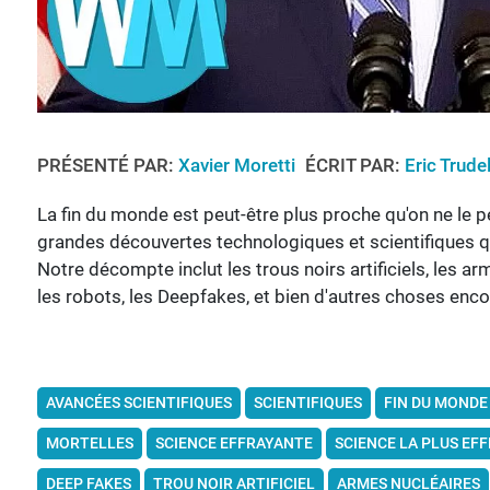
PRÉSENTÉ PAR:
Xavier Moretti
ÉCRIT PAR:
Eric Trude
La fin du monde est peut-être plus proche qu'on ne le pe
grandes découvertes technologiques et scientifiques qui
Notre décompte inclut les trous noirs artificiels, les arme
les robots, les Deepfakes, et bien d'autres choses enco
AVANCÉES SCIENTIFIQUES
SCIENTIFIQUES
FIN DU MONDE
MORTELLES
SCIENCE EFFRAYANTE
SCIENCE LA PLUS EF
DEEP FAKES
TROU NOIR ARTIFICIEL
ARMES NUCLÉAIRES