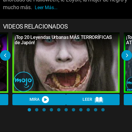
mucho más.
Leer Más...
VIDEOS RELACIONADOS
¡Top 20 Leyendas Urbanas MÁS TERRORÍFICAS
¡T
de Japón!
AT
MIRA
LEER