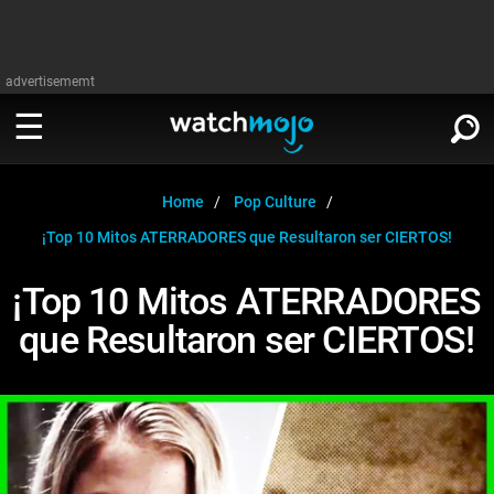
advertisememt
MIRA
∨
Home
Pop Culture
¡Top 10 Mitos ATERRADORES que Resultaron ser CIERTOS!
Cine
LEER
∨
¡Top 10 Mitos ATERRADORES
Televisión
que Resultaron ser CIERTOS!
Cine
Música
Televisión
Celebrodades
Música
Videojuegos
Celebrodades