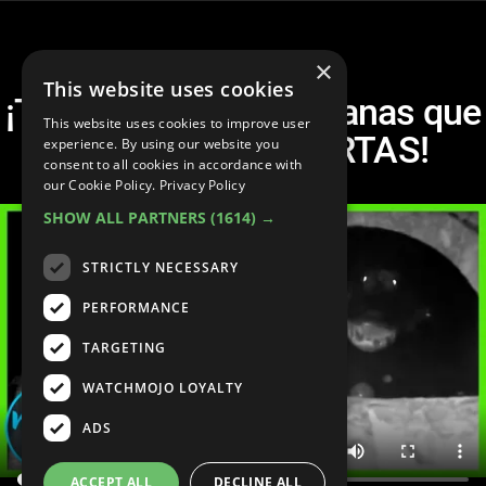
×
This website uses cookies
¡Top 20 Leyendas Urbanas que
This website uses cookies to improve user
resultaron ser CIERTAS!
experience. By using our website you
consent to all cookies in accordance with
our Cookie Policy.
Privacy Policy
SHOW ALL PARTNERS
(1614) →
STRICTLY NECESSARY
PERFORMANCE
TARGETING
WATCHMOJO LOYALTY
ADS
ACCEPT ALL
DECLINE ALL