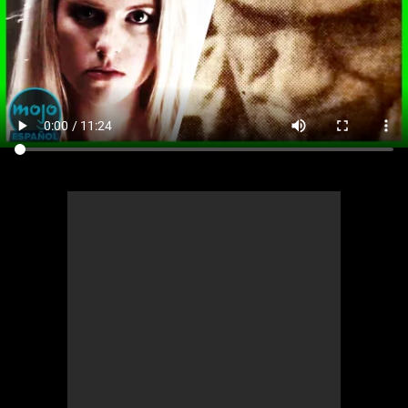
Cómics
Videojuegos
Anime
Cómics
Cultura Pop
Anime
Cultura Pop