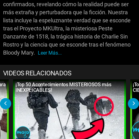
confirmados, revelando cómo la realidad puede ser
más extraña y perturbadora que la ficción. Nuestra
lista incluye la espeluznante verdad que se esconde
tras el Proyecto MKUltra, la misteriosa Peste
Danzante de 1518, la trágica historia de Charlie Sin
Rostro y la ciencia que se esconde tras el fenómeno
Bloody Mary.
Leer Más...
VIDEOS RELACIONADOS
ara
¡Top 50 Acontecimientos MISTERIOSOS más
¡T
INEXPLICABLES!
CI