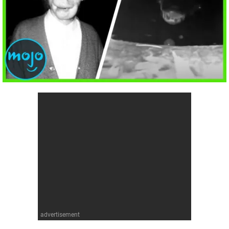
Cómics
Videojuegos
Anime
Cómics
Cultura Pop
Anime
Cultura Pop
advertisement