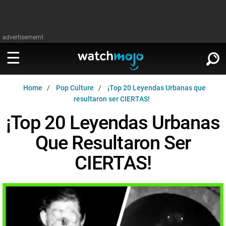
advertisememt
Home
Pop Culture
¡Top 20 Leyendas Urbanas que
MIRA
∨
resultaron ser CIERTAS!
¡Top 20 Leyendas Urbanas
Cine
LEER
∨
Que Resultaron Ser
Televisión
Cine
CIERTAS!
Música
Televisión
Celebrodades
Música
Videojuegos
Celebrodades