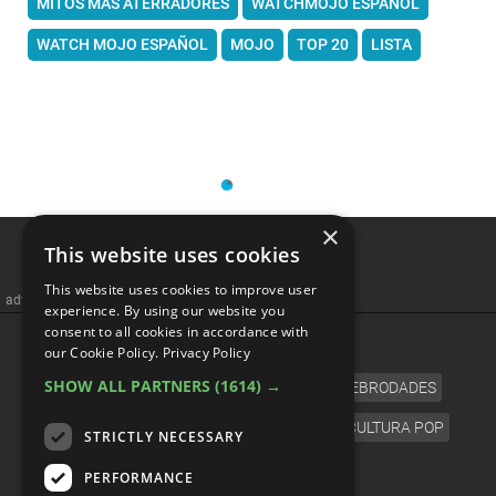
MITOS MÁS ATERRADORES
WATCHMOJO ESPAÑOL
WATCH MOJO ESPAÑOL
MOJO
TOP 20
LISTA
×
This website uses cookies
This website uses cookies to improve user
advertisememt
experience. By using our website you
consent to all cookies in accordance with
CATEGORÍAS
our Cookie Policy.
Privacy Policy
SHOW ALL PARTNERS
(1614) →
CINE
TELEVISIÓN
MÚSICA
CELEBRODADES
VIDEOJUEGOS
CÓMICS
ANIME
CULTURA POP
STRICTLY NECESSARY
IDIOMA
PERFORMANCE