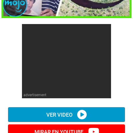
Cómics
Videojuegos
Anime
Cómics
Cultura Pop
Anime
Cultura Pop
advertisement
VER VIDEO
MIRAR EN YOUTUBE