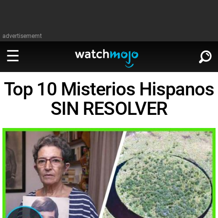
advertisememt
Top 10 Misterios Hispanos
MIRA
∨
SIN RESOLVER
Cine
LEER
∨
Televisión
Cine
Música
Televisión
Celebrodades
Música
Videojuegos
Celebrodades