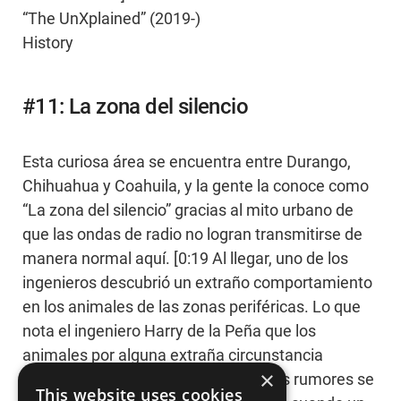
“The UnXplained” (2019-)
History
#11: La zona del silencio
Esta curiosa área se encuentra entre Durango,
Chihuahua y Coahuila, y la gente la conoce como
“La zona del silencio” gracias al mito urbano de
que las ondas de radio no logran transmitirse de
manera normal aquí. [0:19 Al llegar, uno de los
ingenieros descubrió un extraño comportamiento
en los animales de las zonas periféricas. Lo que
nota el ingeniero Harry de la Peña que los
animales por alguna extraña circunstancia
×
llegaban y morían en esa zona.] Estos rumores se
This website uses cookies