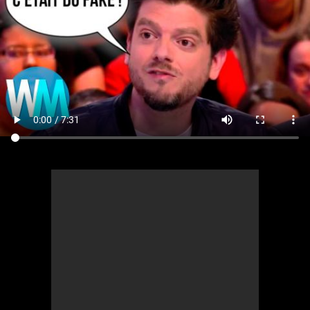
Comics
Jeux vidéo
Anime
Comics
Culture pop
Anime
Culture pop