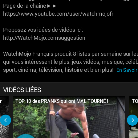
Page de la chaîne►►
https://www.youtube.com/user/watchmojofr
Proposez vos idées de vidéos ici:
http://WatchMojo.comsuggestion
WatchMojo Français produit 8 listes par semaine sur le
qui vous intéressent le plus: jeux vidéos, musique, céléb
sport, cinéma, télévision, histoire et bien plus!
En Savoir 
VIDÉOS LIÉES
r
TOP 10 des PRANKS qui ont MAL TOURNÉ !
TO