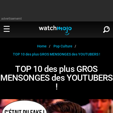
advertisememt
REGARDER
∨
Home
Pop Culture
TOP 10 des plus GROS MENSONGES des YOUTUBERS !
Cinéma
LIRE
∨
TOP 10 des plus GROS
Télévision
MENSONGES des YOUTUBERS
Cinéma
Musique
!
Télévision
Stars
Musique
Jeux vidéo
Stars