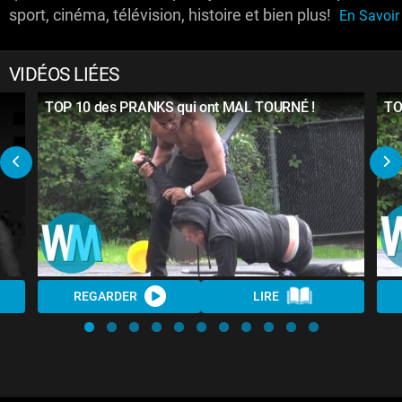
sport, cinéma, télévision, histoire et bien plus!
En Savoir 
VIDÉOS LIÉES
TOP 10 des PRANKS qui ont MAL TOURNÉ !
TO
REGARDER
LIRE