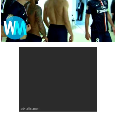
Comics
Jeux vidéo
Anime
Comics
Culture pop
Anime
Culture pop
advertisement