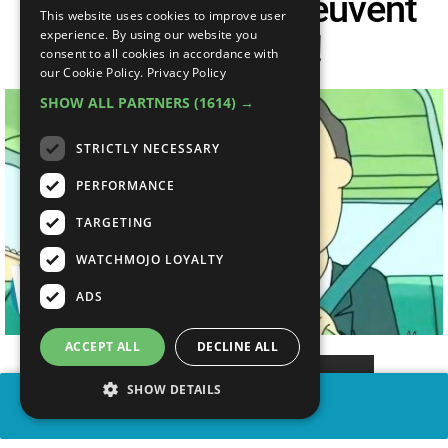
QUOTIDIEN Qui Peuvent
This website uses cookies to improve user
Vous TUER !
experience. By using our website you
consent to all cookies in accordance with
our Cookie Policy.
Privacy Policy
SHOW ALL PARTNERS
(1614) →
STRICTLY NECESSARY
PERFORMANCE
TARGETING
WATCHMOJO LOYALTY
ADS
ACCEPT ALL
DECLINE ALL
SHOW DETAILS
PARTAGER