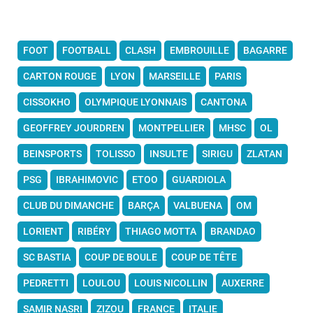
FOOT
FOOTBALL
CLASH
EMBROUILLE
BAGARRE
CARTON ROUGE
LYON
MARSEILLE
PARIS
CISSOKHO
OLYMPIQUE LYONNAIS
CANTONA
GEOFFREY JOURDREN
MONTPELLIER
MHSC
OL
BEINSPORTS
TOLISSO
INSULTE
SIRIGU
ZLATAN
PSG
IBRAHIMOVIC
ETOO
GUARDIOLA
CLUB DU DIMANCHE
BARÇA
VALBUENA
OM
LORIENT
RIBÉRY
THIAGO MOTTA
BRANDAO
SC BASTIA
COUP DE BOULE
COUP DE TÊTE
PEDRETTI
LOULOU
LOUIS NICOLLIN
AUXERRE
SAMIR NASRI
ZIZOU
FRANCE
ITALIE