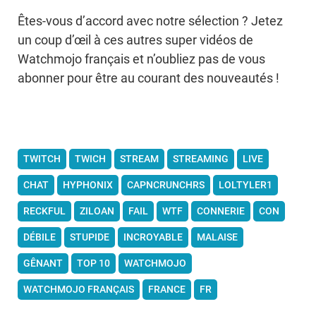
Êtes-vous d’accord avec notre sélection ? Jetez
un coup d’œil à ces autres super vidéos de
Watchmojo français et n’oubliez pas de vous
abonner pour être au courant des nouveautés !
TWITCH
TWICH
STREAM
STREAMING
LIVE
CHAT
HYPHONIX
CAPNCRUNCHRS
LOLTYLER1
RECKFUL
ZILOAN
FAIL
WTF
CONNERIE
CON
DÉBILE
STUPIDE
INCROYABLE
MALAISE
GÊNANT
TOP 10
WATCHMOJO
WATCHMOJO FRANÇAIS
FRANCE
FR