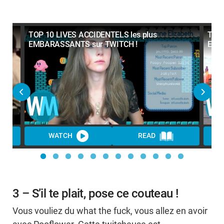
 au
TOP 10 LIVES ACCIDENTELS les plus
TOP 
EMBARASSANTS sur TWITCH !
EMB
WATCH
READ
3 – S’il te plait, pose ce couteau !
Vous vouliez du what the fuck, vous allez en avoir