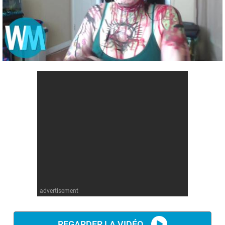
Comics
Jeux vidéo
Anime
Comics
Culture pop
Anime
Culture pop
advertisement
REGARDER LA VIDÉO