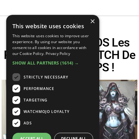
×
This website uses cookies
This website uses cookies to improve user
TOP 10 Des VIDÉOS Les
experience. By using our website you
consent to all cookies in accordance with
Plus VUES Sur TWITCH De
our Cookie Policy.
Privacy Policy
SHOW ALL PARTNERS
(1614) →
Tous Les TEMPS !
STRICTLY NECESSARY
PERFORMANCE
TARGETING
WATCHMOJO LOYALTY
ADS
ACCEPT ALL
DECLINE ALL