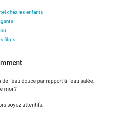
tel chez les enfants
égante
eau
s films
éremment
s de l’eau douce par rapport à l’eau salée.
de moi ?
ors soyez attentifs.