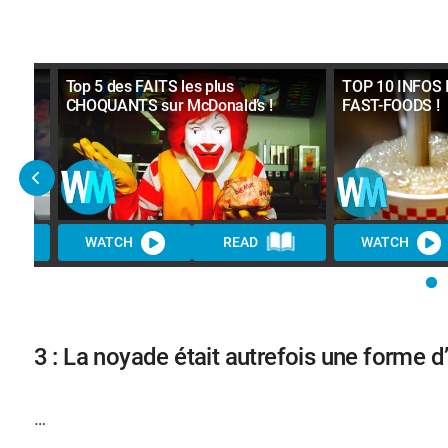
Top 5 des FAITS les plus
TOP 10 INFOS 
CHOQUANTS sur McDonald’s !
FAST-FOODS !
WATCH
READ
WATCH
3 : La noyade était autrefois une forme 
…