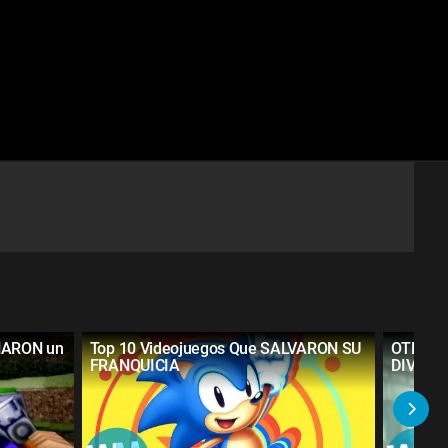
NARON un
Top 10 Videojuegos Que SALVARON SU
OTRO T
FRANQUICIA
DIVERT