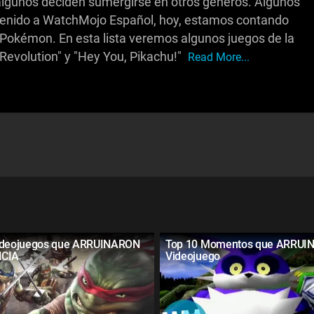
lgunos deciden sumergirse en otros géneros. Algunos
ienvenido a WatchMojo Español, hoy, estamos contando
Pokémon. En esta lista veremos algunos juegos de la
evolution" y "Hey You, Pikachu!"
Read More...
ideojuegos que ARRUINARON
Top 10 Momentos que ARRUI
NCIA
Videojuego