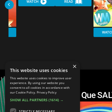
WATCH
READ
WATC
×
This website uses cookies
This website uses cookies to improve user
experience. By using our website you
consent to all cookies in accordance with
Top 10 Videojuegos Que S
our Cookie Policy.
Privacy Policy
SHOW ALL PARTNERS
(1614) →
STRICTLY NECESSARY