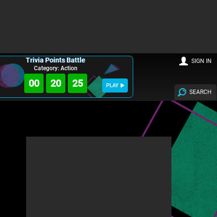
Trivia Points Battle
SIGN IN
Category: Action
00
20
24
PLAY
SEARCH