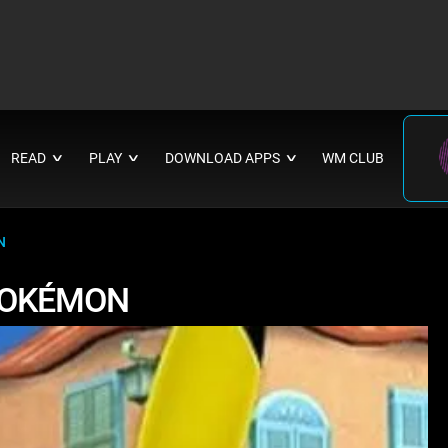
READ
PLAY
DOWNLOAD APPS
WM CLUB
∨
∨
∨
N
 POKÉMON