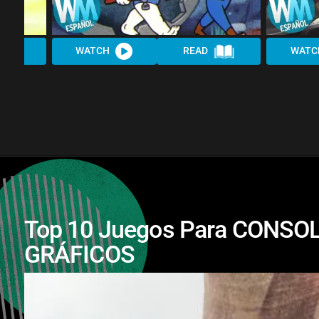
WATCH
READ
WATC
Top 10 Juegos Para CONSO
GRÁFICOS