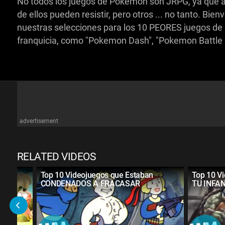
No todos los juegos de Pokémon son JRPG, ya que a
de ellos pueden resistir, pero otros ... no tanto. B
nuestras selecciones para los 10 PEORES juegos de 
franquicia, como "Pokemon Dash", "Pokemon Battle R
advertisement
RELATED VIDEOS
TIDO
Top 10 Videojuegos que Estaban
Top 10 V
CONDENADOS A FRACASAR
TU INFA