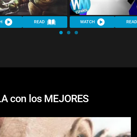
H
READ
WATCH
READ
LA con los MEJORES