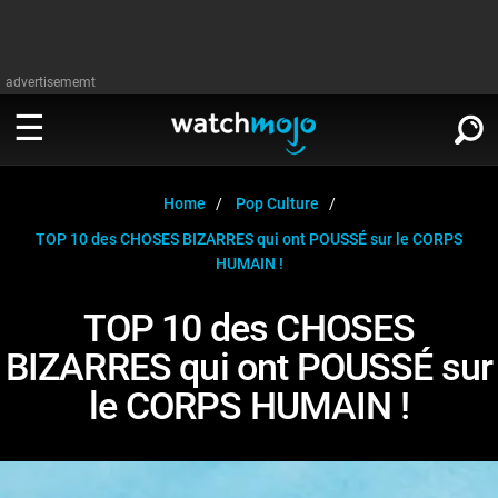
advertisememt
REGARDER
∨
Home
Pop Culture
TOP 10 des CHOSES BIZARRES qui ont POUSSÉ sur le CORPS
Cinéma
HUMAIN !
LIRE
∨
Télévision
TOP 10 des CHOSES
Cinéma
BIZARRES qui ont POUSSÉ sur
Musique
Télévision
le CORPS HUMAIN !
Stars
Musique
Jeux vidéo
Stars