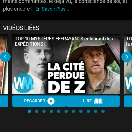
mains dominantes, le déjà vu, la conscience de soi, et
plus encore !
En Savoir Plus...
VIDÉOS LIÉES
TOP 10 MYSTÈRES EFFRAYANTS entourant des
TO
EXPÉDITIONS !
la
REGARDER
LIRE