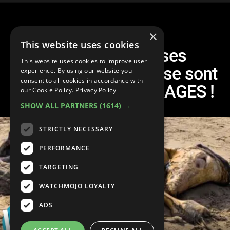
×
This website uses cookies
TOP 10 des choses
This website uses cookies to improve user
MYSTÉRIEUSES qui se sont
experience. By using our website you
consent to all cookies in accordance with
échouées sur les PLAGES !
our Cookie Policy.
Privacy Policy
SHOW ALL PARTNERS
(1614) →
STRICTLY NECESSARY
PERFORMANCE
TARGETING
WATCHMOJO LOYALTY
ADS