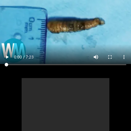
Comics
Jeux vidéo
Anime
Comics
Culture pop
Anime
Culture pop