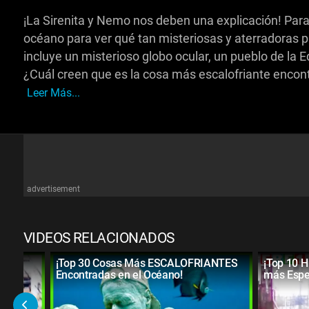
¡La Sirenita y Nemo nos deben una explicación! Para
océano para ver qué tan misteriosas y aterradoras p
incluye un misterioso globo ocular, un pueblo de la 
¿Cuál creen que es la cosa más escalofriante encont
Leer Más...
advertisement
VIDEOS RELACIONADOS
SIN
¡Top 30 Cosas Más ESCALOFRIANTES
¡Top 10 
Encontradas en el Océano!
más Espe