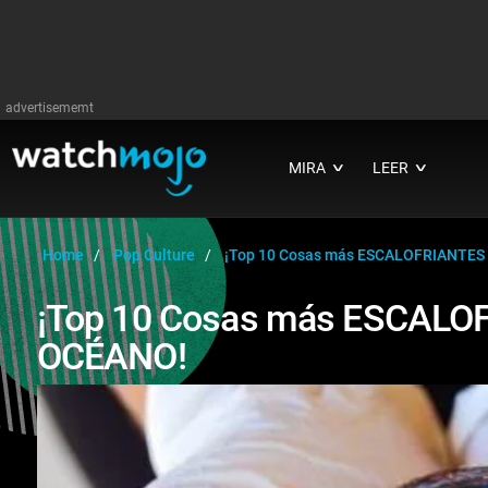
advertisememt
MIRA
LEER
∨
∨
Home
Pop Culture
¡Top 10 Cosas más ESCALOFRIANTES 
¡Top 10 Cosas más ESCALOF
OCÉANO!