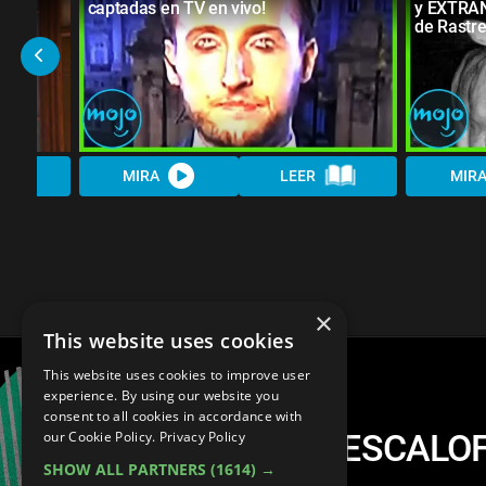
OS
captadas en TV en vivo!
y EXTRAÑ
de Rastre
MIRA
LEER
MIR
×
This website uses cookies
This website uses cookies to improve user
experience. By using our website you
consent to all cookies in accordance with
¡Top 30 Cosas Más ESCALOF
our Cookie Policy.
Privacy Policy
SHOW ALL PARTNERS
(1614) →