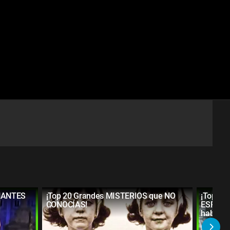
NANTES
¡Top 20 Grandes MISTERIOS que NO
¡Top 20 
CONOCÍAS!
ESPELU
habías o