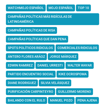
WATCHMOJO ESPAÑOL
MOJO ESPAÑOL
TOP 10
CAMPAÑAS POLÍTICAS MÁS RIDÍCULAS DE
LATINOAMÉRICA
CAMPAÑAS POLÍTICAS DE RISA
CAMPAÑAS POLÍTICAS QUE DAN PENA
SPOTS POLÍTICOS RIDICULOS
COMERCIALES RIDICULOS
ÁNTERO FLORES ARÁOZ
JORGE MÁRQUEZ
EDWIN RAMIREZ
DANIEL URRESTI
WALTER WAYAR
PARTIDO ENCUENTRO SOCIAL
KIKE OCROSPOMA
DIANE RODRIGUEZ
SILVIA VELÁSQUEZ
PURIFICACIÓN CARPINTEYRO
GUILLERMO MORENO
BAILANDO CON EL RULO
MANUEL POZO
PENA AJENA