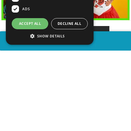
ADS
ACCEPT ALL
DECLINE ALL
SHOW DETAILS
COMPARTIR
advertisement
VER VIDEO