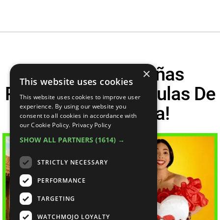
¡Top 30 Campañas
×
This website uses cookies
Políticas Más Ridículas De
This website uses cookies to improve user
Latinoamérica!
experience. By using our website you
consent to all cookies in accordance with
our Cookie Policy.
Privacy Policy
SHOW ALL PARTNERS
(1614) →
STRICTLY NECESSARY
PERFORMANCE
TARGETING
WATCHMOJO LOYALTY