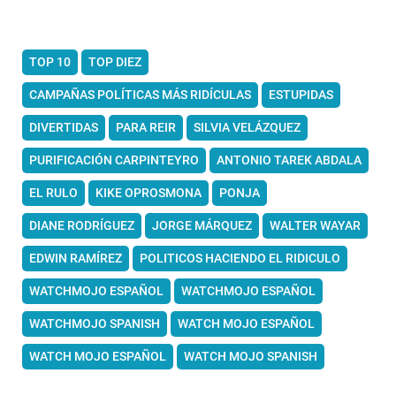
TOP 10
TOP DIEZ
CAMPAÑAS POLÍTICAS MÁS RIDÍCULAS
ESTUPIDAS
DIVERTIDAS
PARA REIR
SILVIA VELÁZQUEZ
PURIFICACIÓN CARPINTEYRO
ANTONIO TAREK ABDALA
EL RULO
KIKE OPROSMONA
PONJA
DIANE RODRÍGUEZ
JORGE MÁRQUEZ
WALTER WAYAR
EDWIN RAMÍREZ
POLITICOS HACIENDO EL RIDICULO
WATCHMOJO ESPAÑOL
WATCHMOJO ESPAÑOL
WATCHMOJO SPANISH
WATCH MOJO ESPAÑOL
WATCH MOJO ESPAÑOL
WATCH MOJO SPANISH