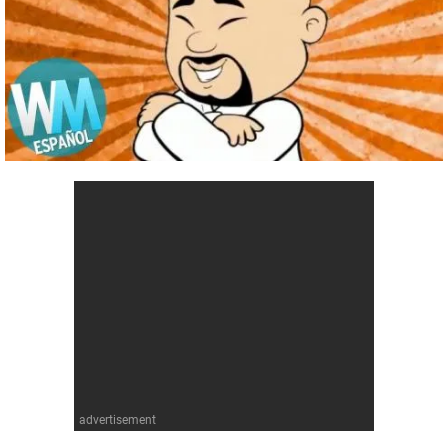
Cómics
Videojuegos
Anime
Cómics
Cultura Pop
Anime
Cultura Pop
advertisement