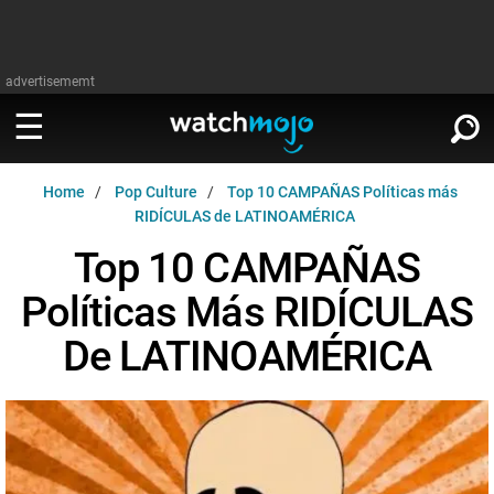
advertisememt
Home
Pop Culture
Top 10 CAMPAÑAS Políticas más
MIRA
∨
RIDÍCULAS de LATINOAMÉRICA
Top 10 CAMPAÑAS
Cine
LEER
∨
Políticas Más RIDÍCULAS
Televisión
Cine
De LATINOAMÉRICA
Música
Televisión
Celebrodades
Música
Videojuegos
Celebrodades