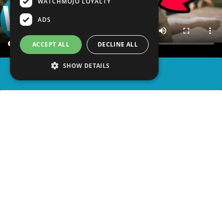
WATCHMOJO LOYALTY
ADS
ACCEPT ALL
DECLINE ALL
SHOW DETAILS
SHARE
advertisement