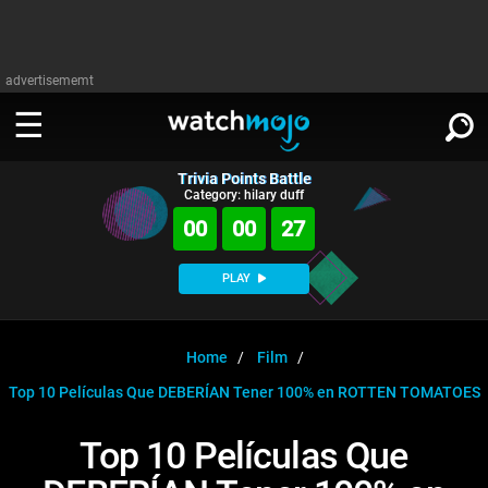
advertisememt
Trivia Points Battle
WATCH
SIGN IN
Category: hilary duff
∨
00
00
27
Categories
SUGGEST
∨
PLAY
Film
Channels
WATCHMOJO
READ
∨
MsMojo
Shows
TV
Home
Film
MSMOJO
Top 10 Películas Que DEBERÍAN Tener 100% en ROTTEN TOMATOES
Categories
Anticipated
Exclusive!
WatchMojo UK
Music
PLAY
∨
ASKMOJO
Top 10 Películas Que
Film
Channels
Gear Up
MojoPlays
Celeb
Trivia Home
DOWNLOAD APPS
∨