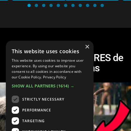
×
This website uses cookies
Top 10 Peores ERRORES de
This website uses cookies to improve user
CGI en Películas
experience. By using our website you
consent to all cookies in accordance with
our Cookie Policy.
Privacy Policy
SHOW ALL PARTNERS
(1614) →
STRICTLY NECESSARY
PERFORMANCE
TARGETING