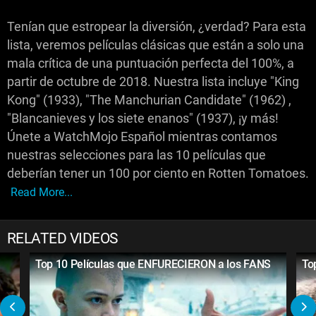
Tenían que estropear la diversión, ¿verdad? Para esta
lista, veremos películas clásicas que están a solo una
mala crítica de una puntuación perfecta del 100%, a
partir de octubre de 2018. Nuestra lista incluye "King
Kong" (1933), "The Manchurian Candidate" (1962) ,
"Blancanieves y los siete enanos" (1937), ¡y más!
Únete a WatchMojo Español mientras contamos
nuestras selecciones para las 10 películas que
deberían tener un 100 por ciento en Rotten Tomatoes.
Read More...
RELATED VIDEOS
Top 10 Películas que ENFURECIERON a los FANS
To