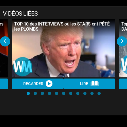
VIDÉOS LIÉES
es
TOP 10 des INTERVIEWS où les STARS ont PÉTÉ
To
les PLOMBS !
DA
REGARDER
LIRE