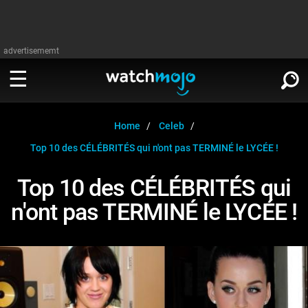
advertisememt
REGARDER
∨
Home
Celeb
Top 10 des CÉLÉBRITÉS qui n'ont pas TERMINÉ le LYCÉE !
Cinéma
LIRE
∨
Top 10 des CÉLÉBRITÉS qui
Télévision
n'ont pas TERMINÉ le LYCÉE !
Cinéma
Musique
Télévision
Stars
Musique
Jeux vidéo
Stars