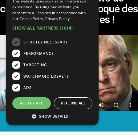
This website uses cookies to improve user
célébrités qui ont provoqué des
experience. By using our website you
consent to all cookies in accordance with
réactions négatives !
our Cookie Policy.
Privacy Policy
SHOW ALL PARTNERS
(1614) →
STRICTLY NECESSARY
PERFORMANCE
TARGETING
WATCHMOJO LOYALTY
ADS
ACCEPT ALL
DECLINE ALL
SHOW DETAILS
PARTAGER