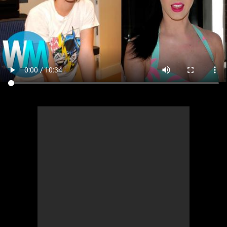
Comics
Jeux vidéo
Anime
Comics
Culture pop
Anime
Culture pop