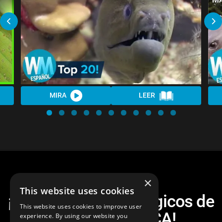
MIRA
LEER
×
This website uses cookies
¡Top 10 Seres Mitológicos de
This website uses cookies to improve user
LATINOAMÉRICA!
experience. By using our website you