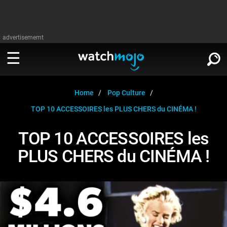
advertisememt
REGARDER
∨
Home
Pop Culture
TOP 10 ACCESSOIRES les PLUS CHERS du CINÉMA !
Cinéma
LIRE
∨
TOP 10 ACCESSOIRES les
Télévision
PLUS CHERS du CINÉMA !
Cinéma
Musique
Télévision
Stars
Musique
Jeux vidéo
Stars