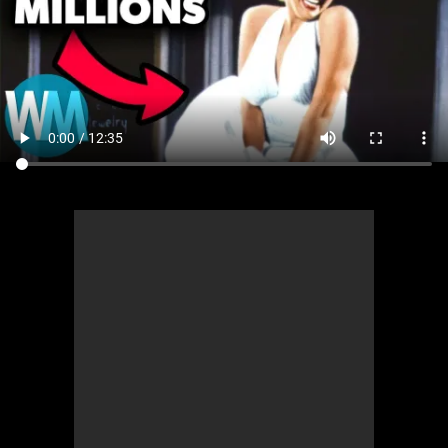
Comics
Jeux vidéo
Anime
Comics
Culture pop
Anime
Culture pop