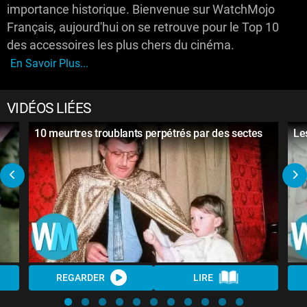
importance historique. Bienvenue sur WatchMojo
Français, aujourd'hui on se retrouve pour le Top 10
des accessoires les plus chers du cinéma.
En Savoir Plus...
VIDÉOS LIÉES
10 meurtres troublants perpétrés par des sectes
Le
REGARDER
LIRE