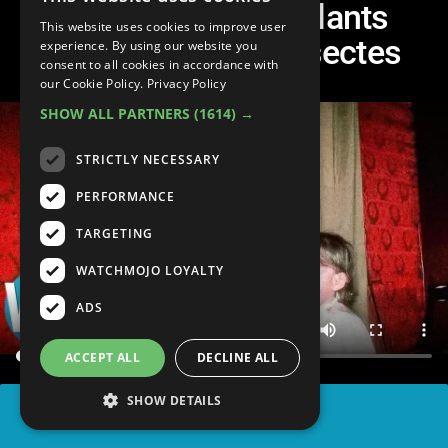
10 meurtres troublants
This website uses cookies to improve user
perpétrés par des sectes
experience. By using our website you
consent to all cookies in accordance with
our Cookie Policy.
Privacy Policy
SHOW ALL PARTNERS
(1614) →
STRICTLY NECESSARY
PERFORMANCE
TARGETING
WATCHMOJO LOYALTY
ADS
ACCEPT ALL
DECLINE ALL
SHOW DETAILS
PARTAGER