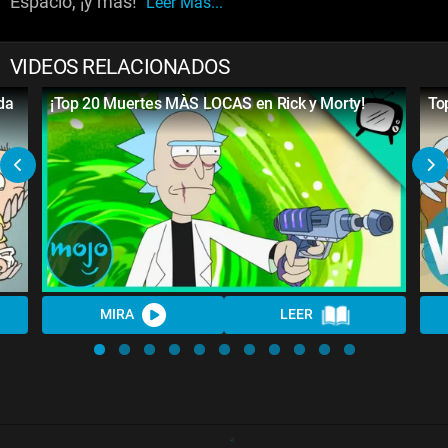
Espacio, ¡y más!
Leer Más...
VIDEOS RELACIONADOS
da
¡Top 20 Muertes MÀS LOCAS en Rick y Morty!
To
MIRA
LEER