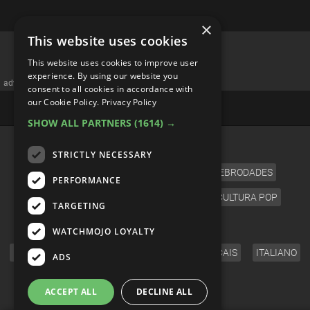
×
This website uses cookies
This website uses cookies to improve user
experience. By using our website you
advertisememt
consent to all cookies in accordance with
our Cookie Policy.
Privacy Policy
SHOW ALL PARTNERS
(1614) →
CATEGORÍAS
STRICTLY NECESSARY
CINE
TELEVISIÓN
MÚSICA
CELEBRODADES
PERFORMANCE
VIDEOJUEGOS
CÓMICS
ANIME
CULTURA POP
TARGETING
IDIOMA
WATCHMOJO LOYALTY
ENGLISH
ESPAÑOL
DEUTSCH
FRANÇAIS
ITALIANO
ADS
SÍGUENOS
ACCEPT ALL
DECLINE ALL