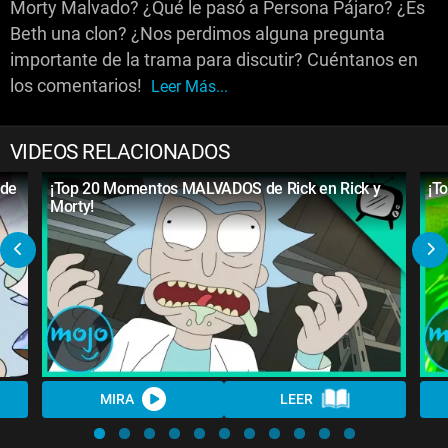
Morty Malvado? ¿Qué le pasó a Persona Pájaro? ¿Es
Beth una clon? ¿Nos perdimos alguna pregunta
importante de la trama para discutir? Cuéntanos en
los comentarios!
Leer Más...
VIDEOS RELACIONADOS
 de
¡Top 20 Momentos MALVADOS de Rick en Rick y
¡T
Morty!
MIRA
LEER