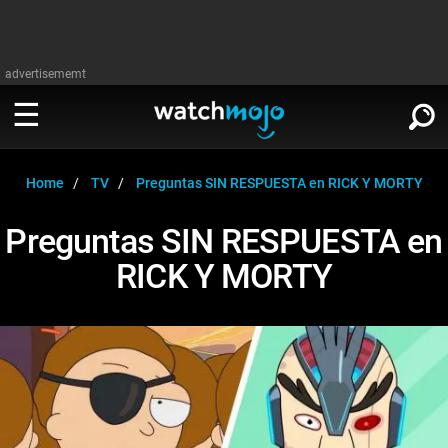
advertisememt
MIRA
∨
Home
TV
Preguntas SIN RESPUESTA en RICK Y MORTY
Preguntas SIN RESPUESTA en
Cine
LEER
∨
RICK Y MORTY
Televisión
Cine
Música
Televisión
Celebrodades
Música
Videojuegos
Celebrodades