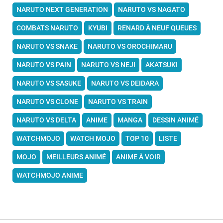
NARUTO NEXT GENERATION
NARUTO VS NAGATO
COMBATS NARUTO
KYUBI
RENARD À NEUF QUEUES
NARUTO VS SNAKE
NARUTO VS OROCHIMARU
NARUTO VS PAIN
NARUTO VS NEJI
AKATSUKI
NARUTO VS SASUKE
NARUTO VS DEIDARA
NARUTO VS CLONE
NARUTO VS TRAIN
NARUTO VS DELTA
ANIME
MANGA
DESSIN ANIMÉ
WATCHMOJO
WATCH MOJO
TOP 10
LISTE
MOJO
MEILLEURS ANIMÉ
ANIME À VOIR
WATCHMOJO ANIME