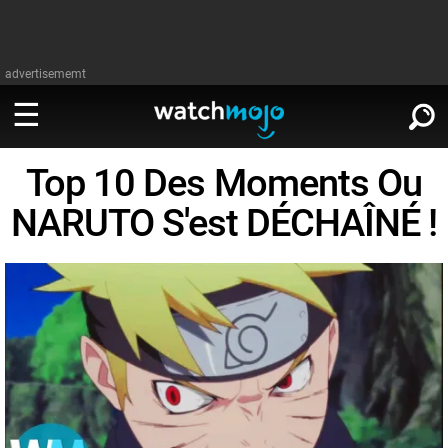
advertisememt
Top 10 Des Moments Ou
REGARDER
∨
NARUTO S'est DÉCHAÎNÉ !
Cinéma
LIRE
∨
Télévision
Cinéma
Musique
Télévision
Stars
Musique
Jeux vidéo
Stars