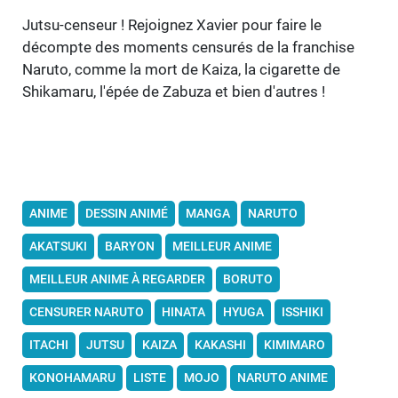
Jutsu-censeur ! Rejoignez Xavier pour faire le
décompte des moments censurés de la franchise
Naruto, comme la mort de Kaiza, la cigarette de
Shikamaru, l'épée de Zabuza et bien d'autres !
ANIME
DESSIN ANIMÉ
MANGA
NARUTO
AKATSUKI
BARYON
MEILLEUR ANIME
MEILLEUR ANIME À REGARDER
BORUTO
CENSURER NARUTO
HINATA
HYUGA
ISSHIKI
ITACHI
JUTSU
KAIZA
KAKASHI
KIMIMARO
KONOHAMARU
LISTE
MOJO
NARUTO ANIME