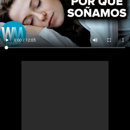
Cómics
Videojuegos
Anime
Cómics
Cultura Pop
Anime
Cultura Pop