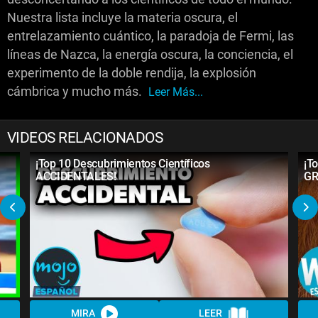
Nuestra lista incluye la materia oscura, el
entrelazamiento cuántico, la paradoja de Fermi, las
líneas de Nazca, la energía oscura, la conciencia, el
experimento de la doble rendija, la explosión
cámbrica y mucho más.
Leer Más...
VIDEOS RELACIONADOS
¡Top 10 Descubrimientos Científicos
¡T
ACCIDENTALES!
GR
MIRA
LEER