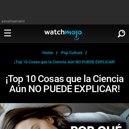
advertisememt
MIRA
∨
Home
Pop Culture
¡Top 10 Cosas que la Ciencia Aún NO PUEDE EXPLICAR!
Cine
LEER
∨
¡Top 10 Cosas que la Ciencia
Televisión
Aún NO PUEDE EXPLICAR!
Cine
Música
Televisión
Celebrodades
Música
Videojuegos
Celebrodades