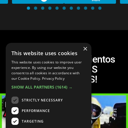
×
This website uses cookies
¡Top 10 Descubrimientos
This website uses cookies to improve user
Científicos MÁS
experience. By using our website you
consent to all cookies in accordance with
INQUIETANTES!
our Cookie Policy.
Privacy Policy
SHOW ALL PARTNERS
(1614) →
STRICTLY NECESSARY
PERFORMANCE
TARGETING