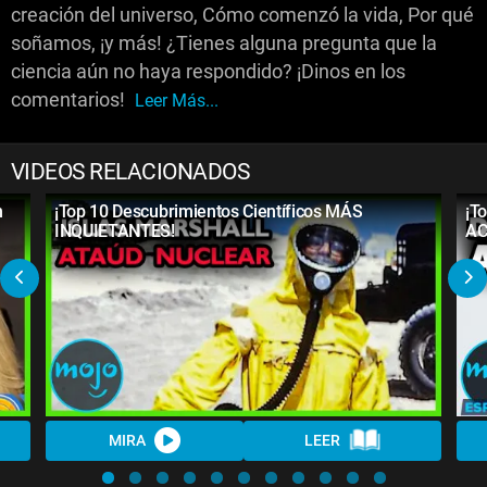
creación del universo, Cómo comenzó la vida, Por qué
soñamos, ¡y más! ¿Tienes alguna pregunta que la
ciencia aún no haya respondido? ¡Dinos en los
comentarios!
Leer Más...
VIDEOS RELACIONADOS
n
¡Top 10 Descubrimientos Científicos MÁS
¡T
INQUIETANTES!
AC
MIRA
LEER