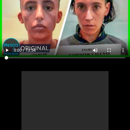
Cómics
Videojuegos
Anime
Cómics
Cultura Pop
Anime
Cultura Pop