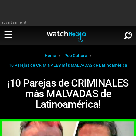
advertisememt
MIRA
∨
Home
Pop Culture
¡10 Parejas de CRIMINALES más MALVADAS de Latinoamérica!
Cine
LEER
∨
¡10 Parejas de CRIMINALES
Televisión
más MALVADAS de
Cine
Música
Latinoamérica!
Televisión
Celebrodades
Música
Videojuegos
Celebrodades