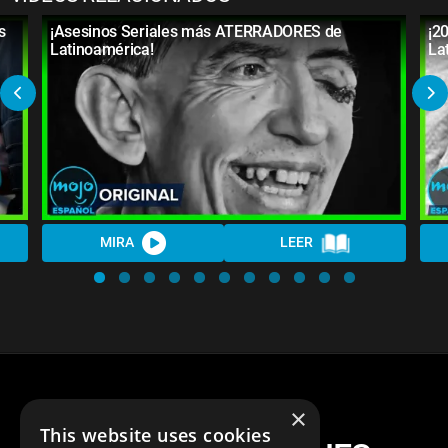
s
¡Asesinos Seriales más ATERRADORES de
¡2
Latinoamérica!
La
MIRA
LEER
×
This website uses cookies