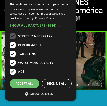
¡PEORES CRÍMENES
This website uses cookies to improve user
Cometidos en Latinoamérica
experience. By using our website you
consent to all cookies in accordance with
en los Años 90!
our Cookie Policy.
Privacy Policy
SHOW ALL PARTNERS
(1614) →
STRICTLY NECESSARY
PERFORMANCE
TARGETING
WATCHMOJO LOYALTY
ADS
ACCEPT ALL
DECLINE ALL
SHOW DETAILS
COMPARTIR