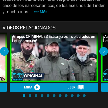
caso de los narcosatánicos, de los asesinos de Tinder
y mucho más.
Leer Más...
VIDEOS RELACIONADOS
¡Grupos CRIMINALES Extranjeros Involucrados en
¡A
Latinoamérica!
La
MIRA
LEER