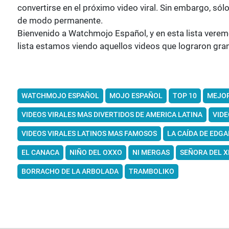
convertirse en el próximo video viral. Sin embargo, só
de modo permanente.
Bienvenido a Watchmojo Español, y en esta lista verem
lista estamos viendo aquellos videos que lograron gran
WATCHMOJO ESPAÑOL
MOJO ESPAÑOL
TOP 10
MEJOR
VIDEOS VIRALES MAS DIVERTIDOS DE AMERICA LATINA
VIDE
VIDEOS VIRALES LATINOS MAS FAMOSOS
LA CAÍDA DE EDGA
EL CANACA
NIÑO DEL OXXO
NI MERGAS
SEÑORA DEL 
BORRACHO DE LA ARBOLADA
TRAMBOLIKO