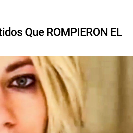
rtidos Que ROMPIERON EL