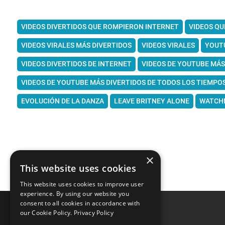
VIDEOS DIVERTIDOS QUE ROMPIERON INTERNET
VIDEOS QU
VIDEOS VIRALES MÁS DIVERTIDOS
VIDEOS VIRALES
YOUT
VIDEOS DIVERTIDOS DE INTERNET
VIDEOS DE YOUTUBE MÁS
VIDEOS DE YOUTUBE MÁS DIVERTIDOS DE TODOS LOS TIEMPO
EVOLUCIÓN DE LA DANZA
LEAVE BRITNEY ALONE
WATCH
×
This website uses cookies
This website uses cookies to improve user
experience. By using our website you
consent to all cookies in accordance with
¡Top 10 Videos Más Dive
our Cookie Policy.
Privacy Policy