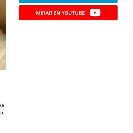
MIRAR EN YOUTUBE
va
tá