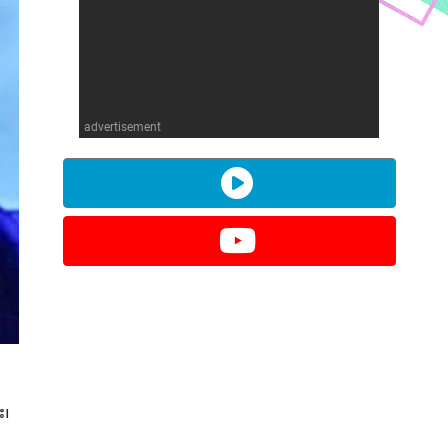
advertisement
း၊