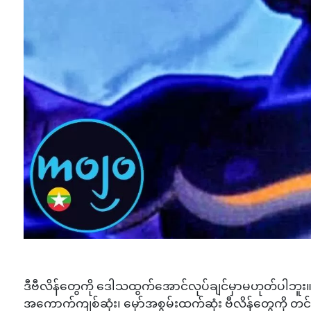
ဒီဗီလိန်တွေကို ဒေါသထွက်အောင်လုပ်ချင်မှာမဟုတ်ပါဘူး။ 
အကောက်ကျစ်ဆုံး၊ မှော်အစွမ်းထက်ဆုံး ဗီလိန်တွေကို တင