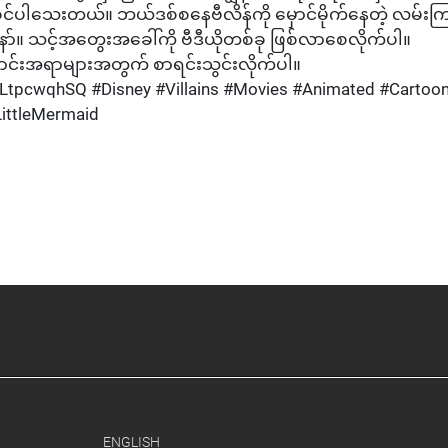
င်ပါသေးတယ်။ ဘယ်ဒစ်စနေဗီလိန်ကို မှောင်မိုက်နေတဲ့ လမ်းက
ော်။ သင့်အတွေးအခေါ်ကို ဗီဒီယိုတစ်ခု ဖြစ်လာစေလိုက်ပါ။
ောင်းအရာများအတွက် စာရင်းသွင်းလိုက်ပါ။
tpcwqhSQ #Disney #Villains #Movies #Animated #Cartoo
LittleMermaid
ENGLISH