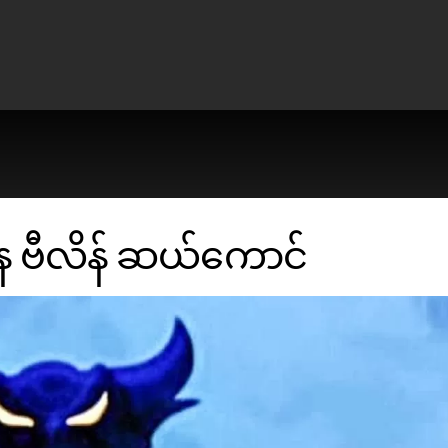
နေ ဗီလိန် ဆယ်ကောင်