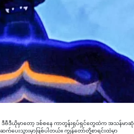
ဒီဗီဒီယိုမှာတော့ ဒစ်စနေ ကာတွန်းရုပ်ရှင်တွေထဲက အသန်မာဆုံ
်ဆက်ပေးသွားမှာဖြစ်ပါတယ်။ ကျွန်တော်တို့စာရင်းထဲမှာ