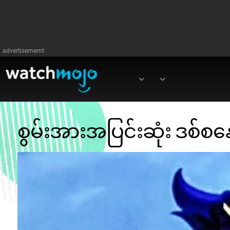
advertisememt
∨
∨
စွမ်းအားအပြင်းဆုံး ဒစ်စ