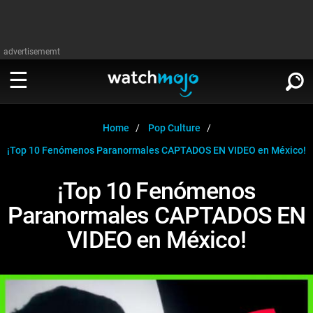
advertisememt
MIRA
∨
Home
Pop Culture
¡Top 10 Fenómenos Paranormales CAPTADOS EN VIDEO en México!
Cine
LEER
∨
¡Top 10 Fenómenos
Televisión
Paranormales CAPTADOS EN
Cine
Música
VIDEO en México!
Televisión
Celebrodades
Música
Videojuegos
Celebrodades