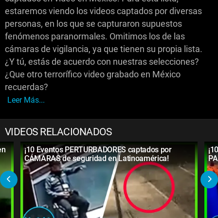
estaremos viendo los videos captados por diversas
personas, en los que se capturaron supuestos
fenómenos paranormales. Omitimos los de las
cámaras de vigilancia, ya que tienen su propia lista.
¿Y tú, estás de acuerdo con nuestras selecciones?
¿Que otro terrorífico video grabado en México
recuerdas?
Leer Más...
VIDEOS RELACIONADOS
en
¡10 Eventos PERTURBADORES captados por
¡1
CÁMARAS de seguridad en Latinoamérica!
PA