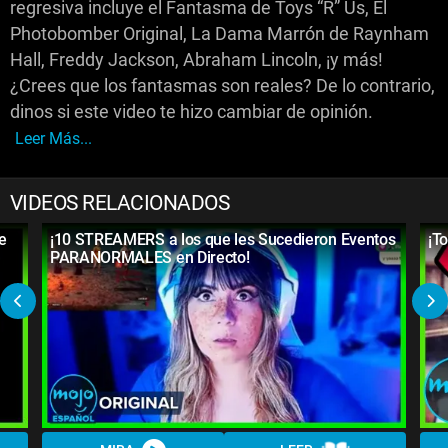
regresiva incluye el Fantasma de Toys “R” Us, El
Photobomber Original, La Dama Marrón de Raynham
Hall, Freddy Jackson, Abraham Lincoln, ¡y más!
¿Crees que los fantasmas son reales? De lo contrario,
dinos si este video te hizo cambiar de opinión.
Leer Más...
VIDEOS RELACIONADOS
e
¡10 STREAMERS a los que les Sucedieron Eventos
¡T
PARANORMALES en Directo!