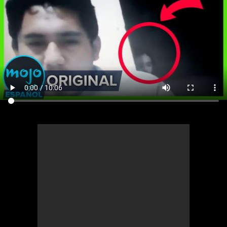
Cómics
Videojuegos
Anime
Cómics
Cultura Pop
Anime
Cultura Pop