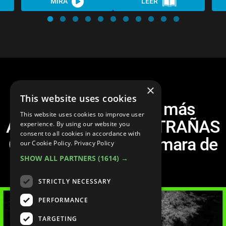
MIRA
LEER
×
This website uses cookies
¡Top 20 Imágenes más
This website uses cookies to improve user
ATERRADORAS y EXTRAÑAS
experience. By using our website you
consent to all cookies in accordance with
Captadas por una Cámara de
our Cookie Policy.
Privacy Policy
Rastreo!
SHOW ALL PARTNERS
(1614) →
STRICTLY NECESSARY
PERFORMANCE
TARGETING