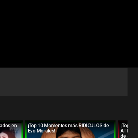
ados en
¡Top 10 Momentos más RIDÍCULOS de
¡Top 20
Evo Morales!
ATERRA
de Segu