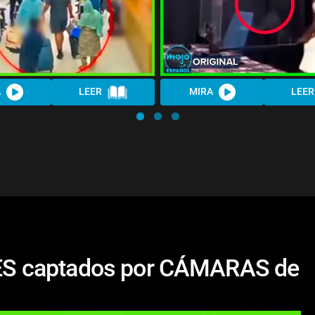
A
LEER
MIRA
LEER
S captados por CÁMARAS de