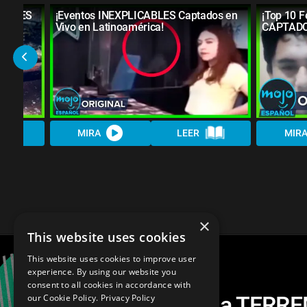
NANTES
¡Eventos INEXPLICABLES Captados en
¡Top 10 
Vivo en Latinoamérica!
CAPTADOS
MIRA
LEER
MIR
×
This website uses cookies
This website uses cookies to improve user
experience. By using our website you
consent to all cookies in accordance with
¡Top 10 Reacciones a TERR
our Cookie Policy.
Privacy Policy