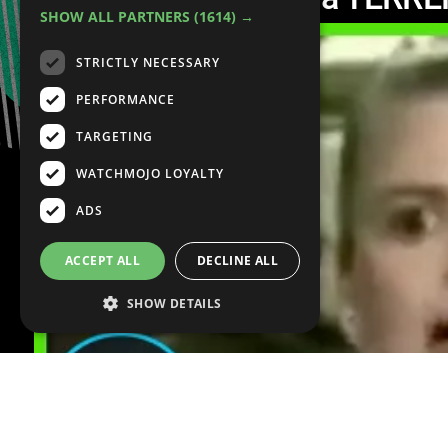
SHOW ALL PARTNERS
(1614) →
STRICTLY NECESSARY
PERFORMANCE
TARGETING
WATCHMOJO LOYALTY
ADS
ACCEPT ALL
DECLINE ALL
SHOW DETAILS