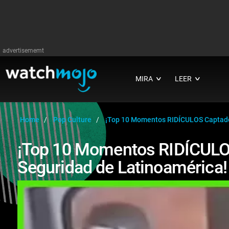
advertisememt
MIRA
LEER
∨
∨
Home
Pop Culture
¡Top 10 Momentos RIDÍCULOS Captado
¡Top 10 Momentos RIDÍCULO
Seguridad de Latinoamérica!