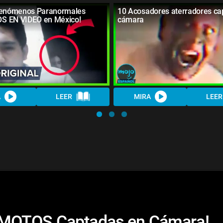
Fenómenos Paranormales
10 Acosadores aterradores ca
 EN VIDEO en México!
cámara
A
LEER
MIRA
LEER
EMOTOS Captadas en Cámara!