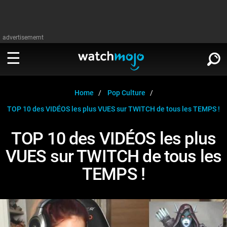
advertisememt
REGARDER
∨
Home
Pop Culture
TOP 10 des VIDÉOS les plus VUES sur TWITCH de tous les TEMPS !
Cinéma
LIRE
∨
TOP 10 des VIDÉOS les plus
Télévision
VUES sur TWITCH de tous les
Cinéma
Musique
TEMPS !
Télévision
Stars
Musique
Jeux vidéo
Stars