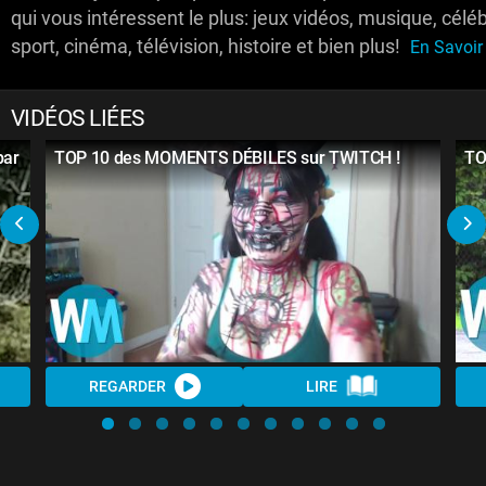
qui vous intéressent le plus: jeux vidéos, musique, céléb
sport, cinéma, télévision, histoire et bien plus!
En Savoir 
VIDÉOS LIÉES
par
TOP 10 des MOMENTS DÉBILES sur TWITCH !
TO
REGARDER
LIRE