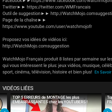
Facebook►►https://www.facebook.com/watchmojofr
Twitter►► https://twitter.com/WMFrancais
Outil de suggestion►► http://WatchMojo.comsuggest
Page de la chaîne►►
https://www.youtube.com/user/watchmojofr
Proposez vos idées de vidéos ici:
http://WatchMojo.comsuggestion
WatchMojo Français produit 8 listes par semaine sur le
qui vous intéressent le plus: jeux vidéos, musique, céléb
sport, cinéma, télévision, histoire et bien plus!
En Savoir 
VIDÉOS LIÉES
TOP 5 ERREURS de MONTAGE les plus
To
EMBARRASSANTES chez les YOUTUBERS !
FR