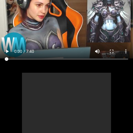
Comics
Jeux vidéo
Anime
Comics
Culture pop
Anime
Culture pop