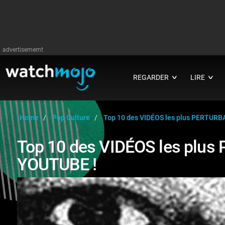
advertisememt
REGARDER
LIRE
∨
∨
Home
Pop Culture
Top 10 des VIDÉOS les plus PERTURB
Top 10 des VIDÉOS les plu
YOUTUBE !