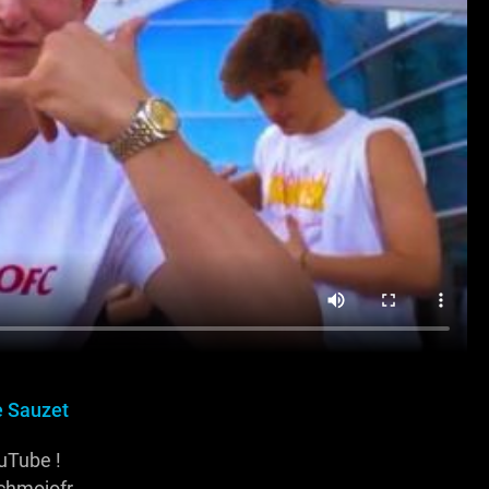
 Sauzet
uTube !