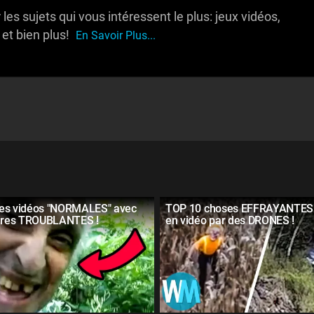
es sujets qui vous intéressent le plus: jeux vidéos,
 et bien plus!
En Savoir Plus...
es vidéos "NORMALES" avec
TOP 10 choses EFFRAYANTES 
oires TROUBLANTES !
en vidéo par des DRONES !