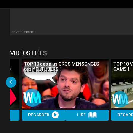
advertisement
VIDÉOS LIÉES
TOP 10 des plus GROS MENSONGES
TOP 10 
turés
des YOUTUBERS !
CAMS !
REGARDER
LIRE
REGAR