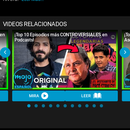
VIDEOS RELACIONADOS
 en
¡Top 10 Episodios más CONTROVERSIALES en
¡T
Podcasts!
As
MIRA
LEER