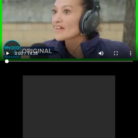
Cómics
Videojuegos
Anime
Cómics
Cultura Pop
Anime
Cultura Pop