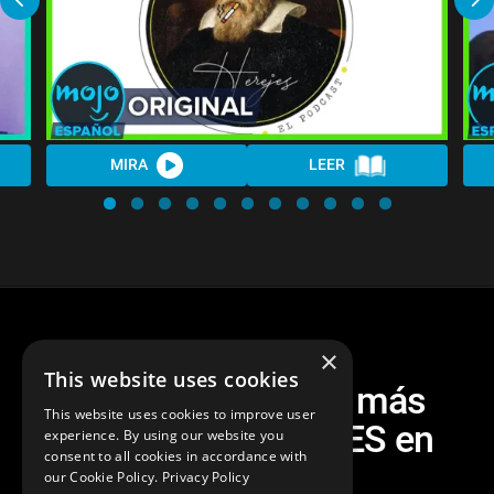
MIRA
LEER
×
This website uses cookies
¡Top 10 Episodios más
This website uses cookies to improve user
CONTROVERSIALES en
experience. By using our website you
consent to all cookies in accordance with
Podcasts!
our Cookie Policy.
Privacy Policy