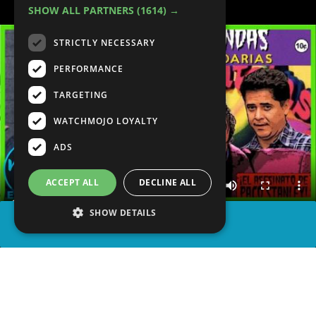
SHOW ALL PARTNERS
(1614) →
STRICTLY NECESSARY
PERFORMANCE
TARGETING
WATCHMOJO LOYALTY
ADS
ACCEPT ALL
DECLINE ALL
SHOW DETAILS
COMPARTIR