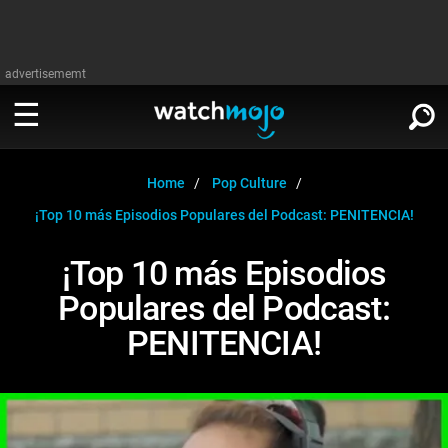
advertisememt
MIRA
∨
Home
Pop Culture
¡Top 10 más Episodios Populares del Podcast: PENITENCIA!
Cine
LEER
∨
¡Top 10 más Episodios
Televisión
Populares del Podcast:
Cine
Música
PENITENCIA!
Televisión
Celebrodades
Música
Videojuegos
Celebrodades