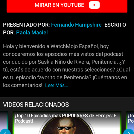
MIRAR EN YOUTUBE
PRESENTADO POR:
Fernando Hampshire
ESCRITO
POR:
Paola Maciel
Hola y bienvenido a WatchMojo Español, hoy
conoceremos los episodios más vistos del podcast
conducido por Saskia Niño de Rivera, Penitencia. ¿Y
tú, estás de acuerdo con nuestras selecciones? ¿Cual
es tu episodio favorito de Penitencia? ¡Cuéntanos en
los comentarios!
Leer Más...
VIDEOS RELACIONADOS
¡Top 10 Episodios mas POPULARES de Herejes: El
¡T
Podcast!
Po