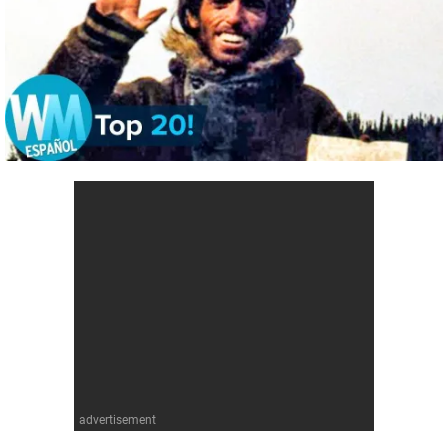
Cómics
Videojuegos
Anime
Cómics
Cultura Pop
Anime
Cultura Pop
advertisement