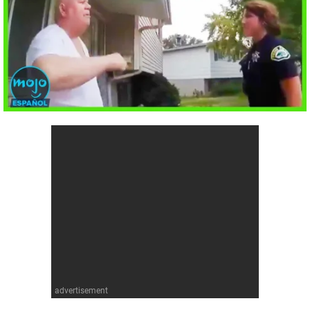
Cómics
Videojuegos
Anime
Cómics
Cultura Pop
Anime
Cultura Pop
advertisement