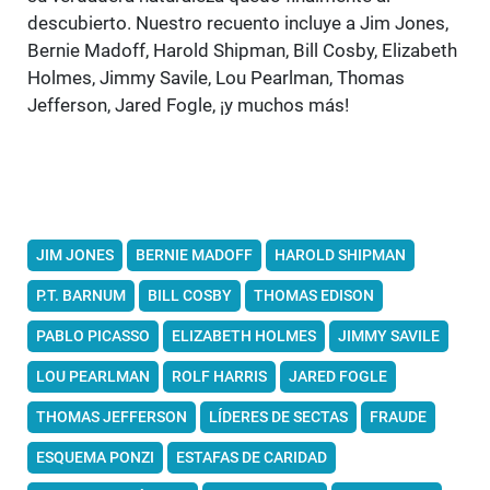
descubierto. Nuestro recuento incluye a Jim Jones,
Bernie Madoff, Harold Shipman, Bill Cosby, Elizabeth
Holmes, Jimmy Savile, Lou Pearlman, Thomas
Jefferson, Jared Fogle, ¡y muchos más!
JIM JONES
BERNIE MADOFF
HAROLD SHIPMAN
P.T. BARNUM
BILL COSBY
THOMAS EDISON
PABLO PICASSO
ELIZABETH HOLMES
JIMMY SAVILE
LOU PEARLMAN
ROLF HARRIS
JARED FOGLE
THOMAS JEFFERSON
LÍDERES DE SECTAS
FRAUDE
ESQUEMA PONZI
ESTAFAS DE CARIDAD