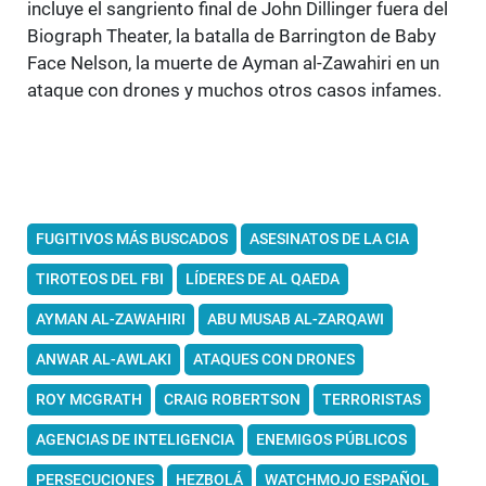
incluye el sangriento final de John Dillinger fuera del
Biograph Theater, la batalla de Barrington de Baby
Face Nelson, la muerte de Ayman al-Zawahiri en un
ataque con drones y muchos otros casos infames.
FUGITIVOS MÁS BUSCADOS
ASESINATOS DE LA CIA
TIROTEOS DEL FBI
LÍDERES DE AL QAEDA
AYMAN AL-ZAWAHIRI
ABU MUSAB AL-ZARQAWI
ANWAR AL-AWLAKI
ATAQUES CON DRONES
ROY MCGRATH
CRAIG ROBERTSON
TERRORISTAS
AGENCIAS DE INTELIGENCIA
ENEMIGOS PÚBLICOS
PERSECUCIONES
HEZBOLÁ
WATCHMOJO ESPAÑOL